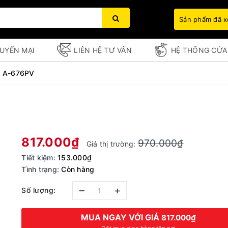
Sản phẩm đã 
UYẾN MẠI
LIÊN HỆ TƯ VẤN
HỆ THỐNG CỬA
P A-676PV
Bạn chưa xem sản phẩm nào
817.000₫
970.000₫
Giá thị trường:
Tiết kiệm:
153.000₫
Tình trạng:
Còn hàng
–
+
Số lượng:
MUA NGAY VỚI GIÁ
817.000₫