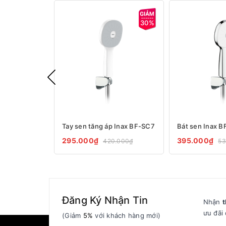
30%
Tay sen tăng áp Inax BF-SC7
Bát sen Inax 
295.000₫
395.000₫
420.000₫
53
Đăng Ký Nhận Tin
Nhận
t
ưu đãi 
(Giảm
5%
với khách hàng mới)