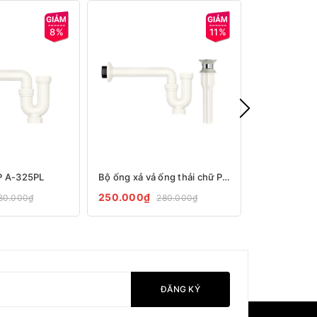
8%
11%
 P A-325PL
Bộ ống xả vả ống thải chữ P A-325PS
Ống thải ch
250.000₫
1.210.000
80.000₫
280.000₫
ĐĂNG KÝ