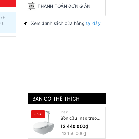
THANH TOÁN ĐƠN GIẢN
 khi
ng.
Xem danh sách cửa hàng
tại đây
BẠN CÓ THỂ THÍCH
Inax
- 5%
Bồn cầu Inax treo
tường AC-22PVN
12.440.000₫
13.150.000₫