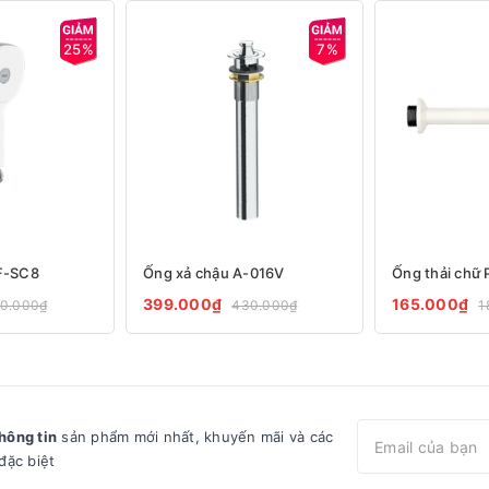
25%
7%
BF-SC8
Ống xả chậu A-016V
Ống thải chữ
399.000₫
165.000₫
0.000₫
430.000₫
1
hông tin
sản phẩm mới nhất, khuyến mãi và các
đặc biệt