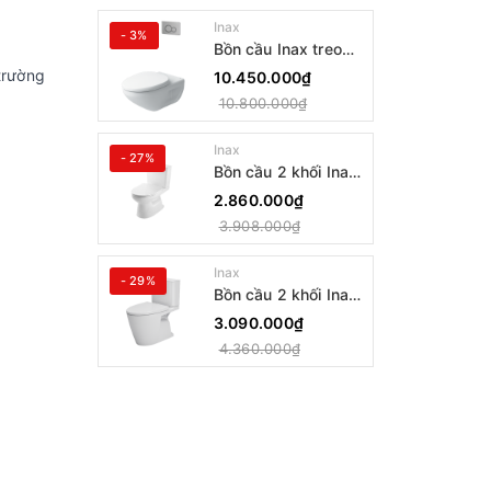
Inax
- 3%
Bồn cầu Inax treo
tường AC-23PVN
trường
10.450.000₫
10.800.000₫
Inax
- 27%
Bồn cầu 2 khối Inax
AC-514VAN
2.860.000₫
3.908.000₫
Inax
- 29%
Bồn cầu 2 khối Inax
AC-602VAN
3.090.000₫
4.360.000₫