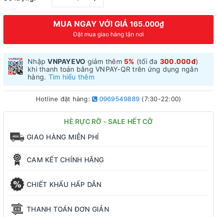
MUA NGAY VỚI GIÁ
165.000₫
Đặt mua giao hàng tận nơi
Nhập
VNPAYEVO
giảm thêm
5%
(tối đa
300.000đ
)
khi thanh toán bằng VNPAY-QR trên ứng dụng ngân
hàng.
Tìm hiểu thêm
Hotline đặt hàng:
0969549889
(7:30-22:00)
HÈ RỰC RỠ - SALE HẾT CỠ
GIAO HÀNG MIỄN PHÍ
CAM KẾT CHÍNH HÃNG
CHIẾT KHẤU HẤP DẪN
THANH TOÁN ĐƠN GIẢN