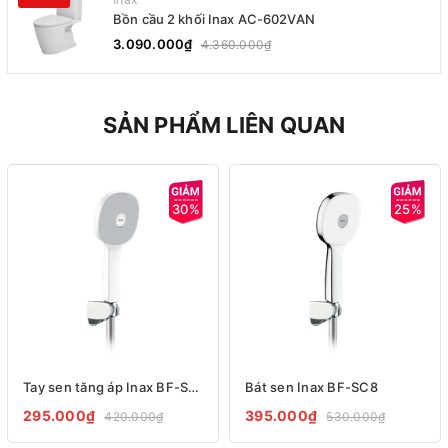
Bồn cầu 2 khối Inax AC-602VAN
3.090.000₫
4.360.000₫
SẢN PHẨM LIÊN QUAN
30%
25%
Tay sen tăng áp Inax BF-SC7
Bát sen Inax BF-SC8
295.000₫
395.000₫
420.000₫
530.000₫