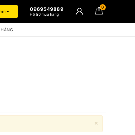
0
0969549889
xem
Hỗ trợ mua hàng
 HÀNG
×