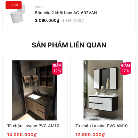
- 29%
Inax
Bồn cầu 2 khối Inax AC-602VAN
3.090.000₫
4.360.000₫
SẢN PHẨM LIÊN QUAN
12%
17%
Tủ chậu Lavabo PVC AM1070
Tủ chậu Lavabo PVC AM1060
14.000.000₫
12.500.000₫