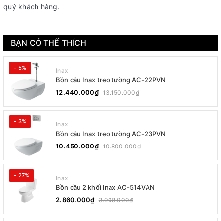
quý khách hàng.
BẠN CÓ THỂ THÍCH
- 5%
Inax
Bồn cầu Inax treo tường AC-22PVN
12.440.000₫
13.150.000₫
- 3%
Inax
Bồn cầu Inax treo tường AC-23PVN
10.450.000₫
10.800.000₫
- 27%
Inax
Bồn cầu 2 khối Inax AC-514VAN
2.860.000₫
3.908.000₫