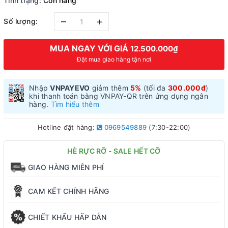
Tình trạng:
Còn hàng
–
+
Số lượng:
MUA NGAY VỚI GIÁ
12.500.000₫
Đặt mua giao hàng tận nơi
Nhập
VNPAYEVO
giảm thêm
5%
(tối đa
300.000đ
)
khi thanh toán bằng VNPAY-QR trên ứng dụng ngân
hàng.
Tìm hiểu thêm
Hotline đặt hàng:
0969549889
(7:30-22:00)
HÈ RỰC RỠ - SALE HẾT CỠ
GIAO HÀNG MIỄN PHÍ
CAM KẾT CHÍNH HÃNG
CHIẾT KHẤU HẤP DẪN