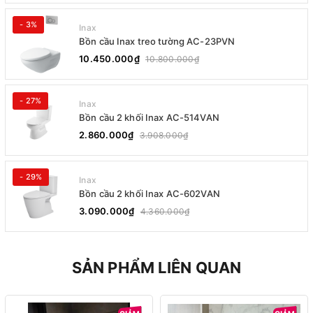
- 3%
Inax
Bồn cầu Inax treo tường AC-23PVN
10.450.000₫
10.800.000₫
- 27%
Inax
Bồn cầu 2 khối Inax AC-514VAN
2.860.000₫
3.908.000₫
- 29%
Inax
Bồn cầu 2 khối Inax AC-602VAN
3.090.000₫
4.360.000₫
SẢN PHẨM LIÊN QUAN