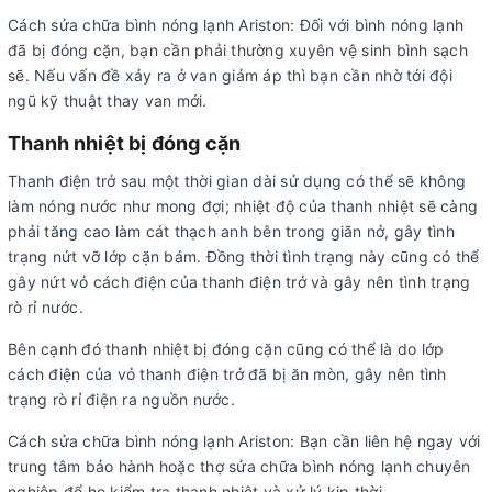
Cách sửa chữa bình nóng lạnh Ariston: Đối với bình nóng lạnh
đã bị đóng cặn, bạn cần phải thường xuyên vệ sinh bình sạch
sẽ. Nếu vấn đề xảy ra ở van giảm áp thì bạn cần nhờ tới đội
ngũ kỹ thuật thay van mới.
Thanh nhiệt bị đóng cặn
Thanh điện trở sau một thời gian dài sử dụng có thể sẽ không
làm nóng nước như mong đợi; nhiệt độ của thanh nhiệt sẽ càng
phải tăng cao làm cát thạch anh bên trong giãn nở, gây tình
trạng nứt vỡ lớp cặn bám. Đồng thời tình trạng này cũng có thể
gây nứt vỏ cách điện của thanh điện trở và gây nên tình trạng
rò rỉ nước.
Bên cạnh đó thanh nhiệt bị đóng cặn cũng có thể là do lớp
cách điện của vỏ thanh điện trở đã bị ăn mòn, gây nên tình
trạng rò rỉ điện ra nguồn nước.
Cách sửa chữa bình nóng lạnh Ariston: Bạn cần liên hệ ngay với
trung tâm bảo hành hoặc thợ sửa chữa bình nóng lạnh chuyên
nghiệp để họ kiểm tra thanh nhiệt và xử lý kịp thời.