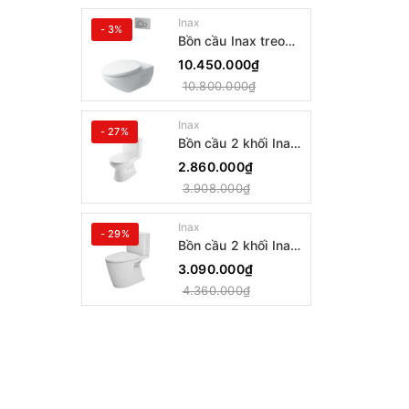
Inax
- 3%
Bồn cầu Inax treo
tường AC-23PVN
10.450.000₫
10.800.000₫
Inax
- 27%
Bồn cầu 2 khối Inax
AC-514VAN
2.860.000₫
3.908.000₫
Inax
- 29%
Bồn cầu 2 khối Inax
AC-602VAN
3.090.000₫
4.360.000₫