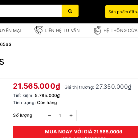
Sản phẩm đã 
UYẾN MẠI
LIÊN HỆ TƯ VẤN
HỆ THỐNG CỬA
-656S
6S
Bạn chưa xem sản phẩm nào
21.565.000₫
27.350.000₫
Giá thị trường:
Tiết kiệm:
5.785.000₫
Tình trạng:
Còn hàng
–
+
Số lượng:
MUA NGAY VỚI GIÁ
21.565.000₫