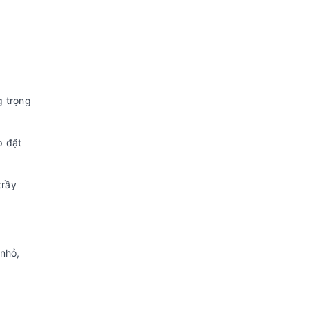
g trọng
p đặt
trầy
nhỏ,