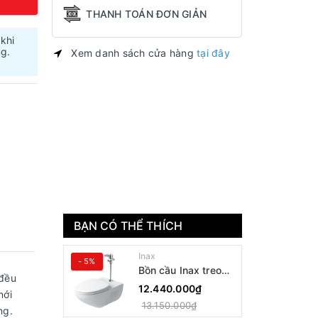
THANH TOÁN ĐƠN GIẢN
 khi
ng.
Xem danh sách cửa hàng
tại đây
BẠN CÓ THỂ THÍCH
Inax
- 5%
Bồn cầu Inax treo
 đều
tường AC-22PVN
12.440.000₫
mới
13.150.000₫
ờng.