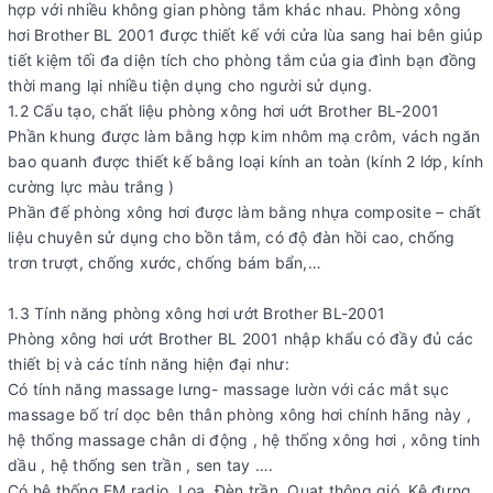
hợp với nhiều không gian phòng tắm khác nhau. Phòng xông
hơi Brother BL 2001 được thiết kế với cửa lùa sang hai bên giúp
tiết kiệm tối đa diện tích cho phòng tắm của gia đình bạn đồng
thời mang lại nhiều tiện dụng cho người sử dụng.
1.2 Cấu tạo, chất liệu phòng xông hơi uớt Brother BL-2001
Phần khung được làm bằng hợp kim nhôm mạ crôm, vách ngăn
bao quanh được thiết kế bằng loại kính an toàn (kính 2 lớp, kính
cường lực màu trắng )
Phần đế phòng xông hơi được làm bằng nhựa composite – chất
liệu chuyên sử dụng cho bồn tắm, có độ đàn hồi cao, chống
trơn trượt, chống xước, chống bám bẩn,…
1.3 Tính năng phòng xông hơi ướt Brother BL-2001
Phòng xông hơi ướt Brother BL 2001 nhập khẩu có đầy đủ các
thiết bị và các tính năng hiện đại như:
Có tính năng massage lưng- massage lườn với các mắt sục
massage bố trí dọc bên thân phòng xông hơi chính hãng này ,
hệ thống massage chân di động , hệ thống xông hơi , xông tinh
dầu , hệ thống sen trần , sen tay ….
Có hệ thống FM radio, Loa, Đèn trần, Quạt thông gió, Kệ đựng