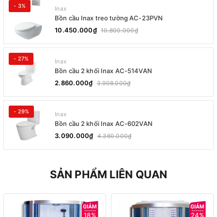
- 3%
Inax
Bồn cầu Inax treo tường AC-23PVN
10.450.000₫
10.800.000₫
- 27%
Inax
Bồn cầu 2 khối Inax AC-514VAN
2.860.000₫
3.908.000₫
- 29%
Inax
Bồn cầu 2 khối Inax AC-602VAN
3.090.000₫
4.360.000₫
SẢN PHẨM LIÊN QUAN
18%
24%