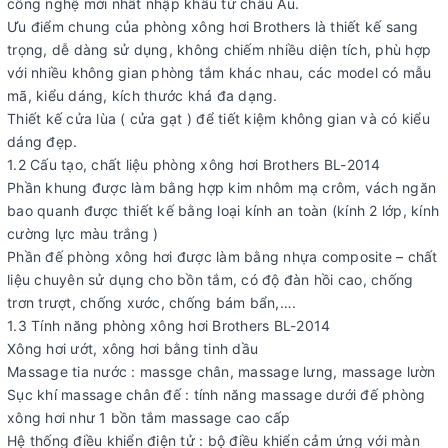
công nghệ mới nhất nhập khẩu từ châu Âu.
Ưu điểm chung của phòng xông hơi Brothers là thiết kế sang
trọng, dễ dàng sử dụng, không chiếm nhiều diện tích, phù hợp
với nhiều không gian phòng tắm khác nhau, các model có mẫu
mã, kiểu dáng, kích thước khá đa dạng.
Thiết kế cửa lùa ( cửa gạt ) để tiết kiệm không gian và có kiểu
dáng đẹp.
1.2 Cấu tạo, chất liệu phòng xông hơi Brothers BL-2014
Phần khung được làm bằng hợp kim nhôm mạ crôm, vách ngăn
bao quanh được thiết kế bằng loại kính an toàn (kính 2 lớp, kính
cường lực màu trắng )
Phần đế phòng xông hơi được làm bằng nhựa composite – chất
liệu chuyên sử dụng cho bồn tắm, có độ đàn hồi cao, chống
trơn trượt, chống xước, chống bám bẩn,….
1.3 Tính năng phòng xông hơi Brothers BL-2014
Xông hơi ướt, xông hơi bằng tinh dầu
Massage tia nước : massge chân, massage lưng, massage lườn
Sục khí massage chân đế : tính năng massage dưới đế phòng
xông hơi như 1 bồn tắm massage cao cấp
Hệ thống điều khiển điện tử : bộ điều khiển cảm ứng với màn