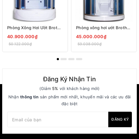
Phòng Xông Hơi Ướt Brother PDM 17
Phòng xông hơi ướt Brother PDM-04
40.900.000₫
45.000.000₫
50.122.000₫
59.038.000₫
Đăng Ký Nhận Tin
(Giảm
5%
với khách hàng mới)
Nhận
thông tin
sản phẩm mới nhất, khuyến mãi và các ưu đãi
đặc biệt
ĐĂNG KÝ