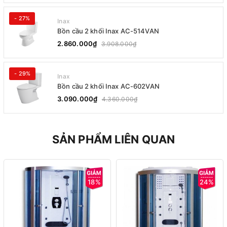
- 27%
Inax
Bồn cầu 2 khối Inax AC-514VAN
2.860.000₫
3.908.000₫
- 29%
Inax
Bồn cầu 2 khối Inax AC-602VAN
3.090.000₫
4.360.000₫
SẢN PHẨM LIÊN QUAN
18%
24%