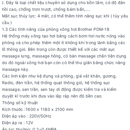
). Đây là loại chất liệu chuyên sử dụng cho bồn tắm, có độ đàn
hồi cao, chống trơn trượt, chống bám bẩn,….
Mắt sục thủy lực: 4 mắt, có thể thêm tính năng sục khí ( tùy yêu
cầu )
1.3 Các tính năng của phòng xông hơi Brother PDM-18
Hệ thống máy xông tạo hơi bằng cách bơm hơi nước nóng vào
phòng và cho phép thêm một ít không khí trong lành bằng các
lỗ thông gió. Bên trong còn được thiết kế với các mắt sục
massage lưng, massage hông, có bàn massage chân tiện dụng
do đó ngoài xông hơi bạn còn có thể thư giãn bằng chức năng
massage này.
Các linh kiện như kệ đựng xà phòng, giá vắt khăn, gương,
Radio, đèn trần, hệ thống quạt thông gió, hệ thống sục
massage, sen trần, sen tay di động được kiểm tra và kiểm
duyệt kĩ trước khi đưa vào lắp ráp nên độ bền cao.
Thông số kỹ thuật
Kích thước :1600 x 1180 x 2100 mm
Điện áp vào : 220V/50Hz
Điện áp ra : 12V
Áp lực thường: 0,2÷0,4MPA