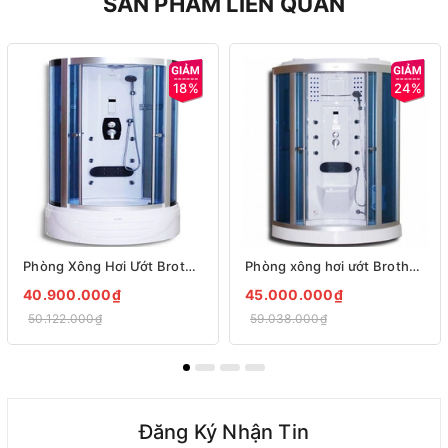
SẢN PHẨM LIÊN QUAN
18%
24%
Phòng Xông Hơi Ướt Brother PDM 17
Phòng xông hơi ướt Brother PDM-04
40.900.000₫
45.000.000₫
50.122.000₫
59.038.000₫
Đăng Ký Nhận Tin