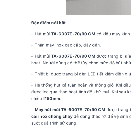
Đặc điểm nổi bật
– Hút mùi
TA-6007E-70/90 CM
có kiểu máy kính 
– Thân máy inox cao cấp, dày dặn.
– Hút mùi
TA-6007E-70/90 CM
được trang bị
đi
hoạt. Người dùng có thể tùy chọn mức độ hút phù
– Thiết bị được trang bị đèn LED tiết kiệm điện gi
– Hệ thống hút xả tuần hoàn và thông gió. Khi dầ
được lọc qua than hoạt tính để khử mùi. Khí sau 
chiều
f
150mm
.
–
Máy hút mùi TA-6007E-70/90 CM
được trang 
cài inox chống cháy
dễ dàng tháo rời để vệ sinh 
suốt quá trình sử dụng.