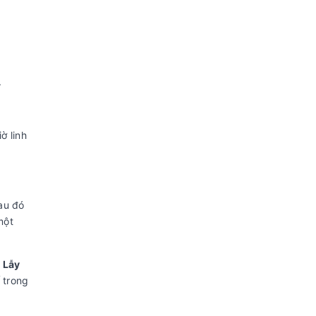
.
ờ linh
au đó
một
.
Lẫy
 trong