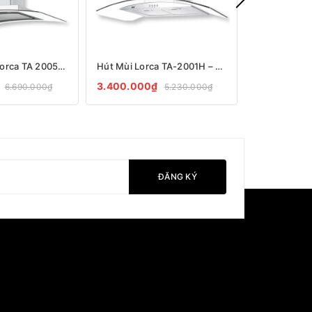
Máy hút mùi Lorca TA 2005A – 70/90cm
Hút Mùi Lorca TA-2001H – 70/90
3.400.000₫
4.300.000
6.690.000₫
5.230.000₫
ĐĂNG KÝ