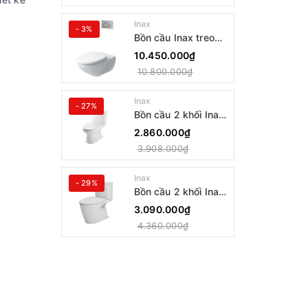
Inax
- 3%
Bồn cầu Inax treo
tường AC-23PVN
10.450.000₫
10.800.000₫
Inax
- 27%
Bồn cầu 2 khối Inax
AC-514VAN
2.860.000₫
3.908.000₫
Inax
- 29%
Bồn cầu 2 khối Inax
AC-602VAN
3.090.000₫
4.360.000₫