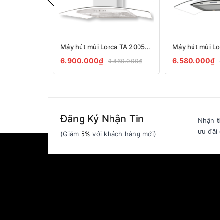
Máy hút mùi Lorca TA 2005P – 70cm
Máy hút mùi L
6.900.000₫
6.580.000₫
9.460.000₫
Đăng Ký Nhận Tin
Nhận
t
ưu đãi 
(Giảm
5%
với khách hàng mới)