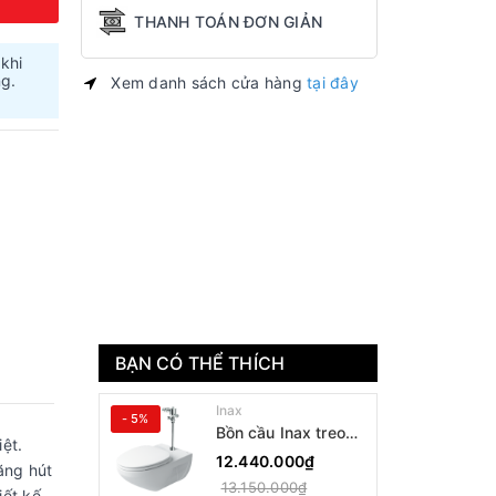
THANH TOÁN ĐƠN GIẢN
 khi
ng.
Xem danh sách cửa hàng
tại đây
BẠN CÓ THỂ THÍCH
Inax
- 5%
Bồn cầu Inax treo
ệt.
tường AC-22PVN
12.440.000₫
ăng hút
13.150.000₫
iết kế