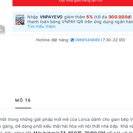
Đặt mua giao hàng tận nơi
Nhập
VNPAYEVO
giảm thêm
5%
(tối đa
300.000đ
)
thanh toán bằng VNPAY-QR trên ứng dụng ngân hà
Tìm hiểu thêm
Hotline đặt hàng:
0969549889
(7:30-22:00)
MÔ TẢ
một trong những giải pháp mới mẻ của Lorca dành cho gian bếp Vi
n gàng, dễ dàng phối kiểu thật hài hòa với nội thất nhà bếp. Khả n
, hiệu năng tốt.
Máy hút mùi TA-6007E-70/90 CM
nổi bật với th