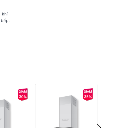
 khí,
 bếp.
30%
35%