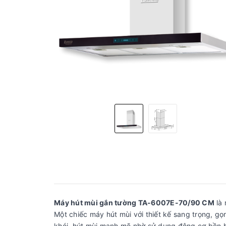
Máy hút mùi gắn tường TA-6007E-70/90 CM
là 
Một chiếc máy hút mùi với thiết kế sang trọng, gọ
khói, hút mùi mạnh mẽ nhờ sử dụng động cơ bền bỉ