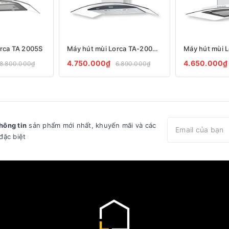
orca TA 2005S
Máy hút mùi Lorca TA-2005C -70/90cm
4.750.000₫
4.650.000₫
8.800.000₫
6.890.000₫
hông tin
sản phẩm mới nhất, khuyến mãi và các
đặc biệt