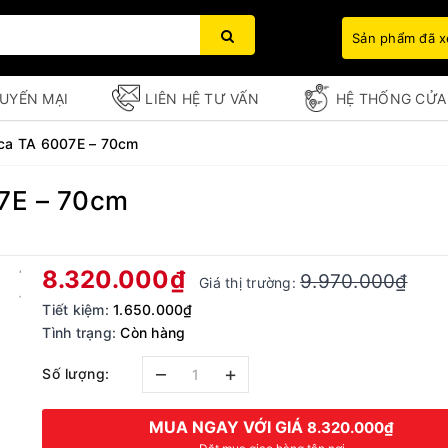
Sản phẩm đã 
UYẾN MẠI
LIÊN HỆ TƯ VẤN
HỆ THỐNG CỬA
rca TA 6007E – 70cm
07E – 70cm
Bạn chưa xem sản phẩm nào
8.320.000₫
9.970.000₫
Giá thị trường:
Tiết kiệm:
1.650.000₫
Tình trạng:
Còn hàng
–
+
Số lượng:
MUA NGAY VỚI GIÁ
8.320.000₫