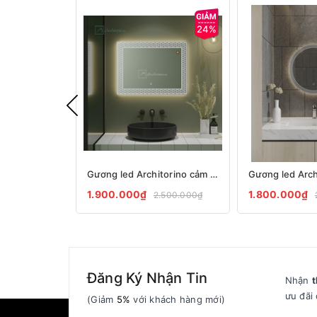
24%
Gương led Architorino cảm ứng chữ nhật viền quả trám có đèn led 3 chế độ màu cao cấp ACL265
1.900.000₫
1.800.000₫
2.500.000₫
Đăng Ký Nhận Tin
Nhận
t
ưu đãi 
(Giảm
5%
với khách hàng mới)