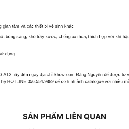
gian tắm và các thiết bị vệ sinh khác
ặt bóng sáng, khó trầy xước, chống oxi hóa, thích hợp với khí h
sử dụng
i LG A12 hãy đến ngay địa chỉ Showroom Đăng Nguyên để được tư 
iên hệ HOTLINE 096.954.9889 để có hình ảnh catalogue với nhiều 
SẢN PHẨM LIÊN QUAN