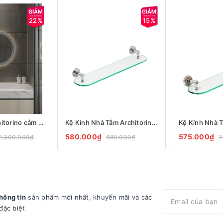
22%
15%
Gương led Architorino cảm ứng tròn quả trám có đèn led 3 chế độ màu cao cấp A113
Kệ Kính Nhà Tắm Architorino T01 A11
580.000₫
575.000₫
2.300.000₫
680.000₫
7
hông tin
sản phẩm mới nhất, khuyến mãi và các
đặc biệt