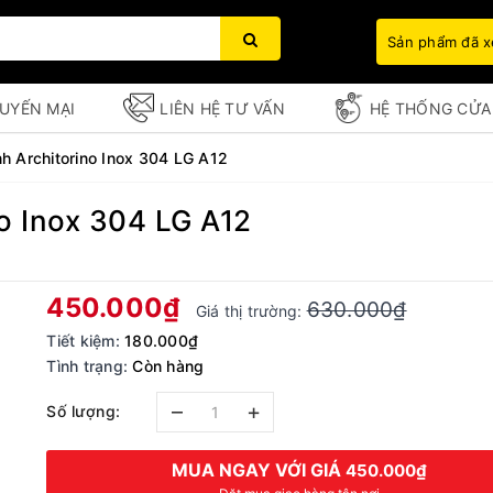
Sản phẩm đã 
UYẾN MẠI
LIÊN HỆ TƯ VẤN
HỆ THỐNG CỬA
nh Architorino Inox 304 LG A12
no Inox 304 LG A12
Bạn chưa xem sản phẩm nào
450.000₫
630.000₫
Giá thị trường:
Tiết kiệm:
180.000₫
Tình trạng:
Còn hàng
–
+
Số lượng:
MUA NGAY VỚI GIÁ
450.000₫