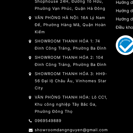
Shophouse 24H, Đường Tố Hữu,
Hướng d
Phường Vạn Phúc, Quận Hà Đông
Hướng d
VĂN PHÒNG HÀ NỘI: 16A Lý Nam
Hướng d
Đế, Phường Hàng Mã, Quận Hoàn
Điều kho
Kiếm
SHOWROOM THANH HÓA 1: 74
Đinh Công Tráng, Phường Ba Đình
SHOWROOM THANH HÓA 2: 104
Đinh Công Tráng, Phường Ba Đình
SHOWROOM THANH HÓA 3: HH9-
56 Đại lộ Châu Âu, Vinhomes Star
City
VĂN PHÒNG THANH HÓA: Lô CC1,
Khu công nghiệp Tây Bắc Ga,
Phường Đông Thọ
0969549889
showroomdangnguyen@gmail.com