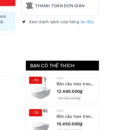
THANH TOÁN ĐƠN GIẢN
 khi
ng.
Xem danh sách cửa hàng
tại đây
BẠN CÓ THỂ THÍCH
Inax
- 5%
Bồn cầu Inax treo
tường AC-22PVN
12.440.000₫
13.150.000₫
Inax
- 3%
Bồn cầu Inax treo
tường AC-23PVN
10.450.000₫