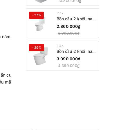
10.800.000₫
Inax
- 27%
Bồn cầu 2 khối Inax
AC-514VAN
2.860.000₫
3.908.000₫
ậu nồm
Inax
- 29%
Bồn cầu 2 khối Inax
AC-602VAN
3.090.000₫
4.360.000₫
vấn cụ
mẫu mã