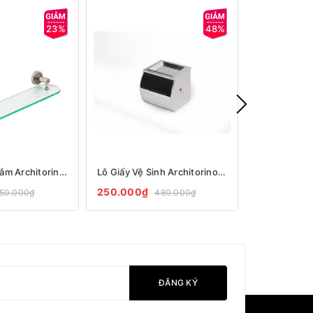
23%
48%
Kệ Kính Nhà Tắm Architorino A10
Lô Giấy Vệ Sinh Architorino Inox 304 LG 02
250.000₫
250.000₫
50.000₫
480.000₫
ĐĂNG KÝ