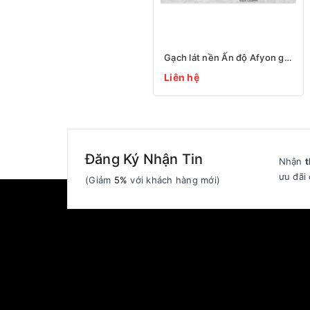
Gạch lát nền Ấn độ Afyon grey nra 998 c4 p9 600x1200
Liên hệ
Đăng Ký Nhận Tin
Nhận
t
ưu đãi 
(Giảm
5%
với khách hàng mới)