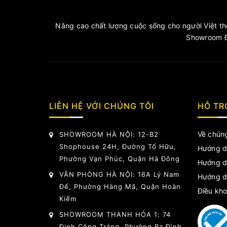
Nâng cao chất lượng cuộc sống cho người Việt thô
Showroom Đ
LIÊN HỆ VỚI CHÚNG TÔI
HỖ TR
Về chúng
SHOWROOM HÀ NỘI: 12-B2
Shophouse 24H, Đường Tố Hữu,
Hướng d
Phường Vạn Phúc, Quận Hà Đông
Hướng d
VĂN PHÒNG HÀ NỘI: 16A Lý Nam
Hướng d
Đế, Phường Hàng Mã, Quận Hoàn
Điều kho
Kiếm
SHOWROOM THANH HÓA 1: 74
Đinh Công Tráng, Phường Ba Đình