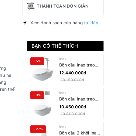
THANH TOÁN ĐƠN GIẢN
Xem danh sách cửa hàng
tại đây
BẠN CÓ THỂ THÍCH
Inax
- 5%
Bồn cầu Inax treo
ứng
tường AC-22PVN
12.440.000₫
như hệ
13.150.000₫
àng
rên thế
Inax
- 3%
Bồn cầu Inax treo
tường AC-23PVN
10.450.000₫
10.800.000₫
Inax
- 27%
Bồn cầu 2 khối Inax