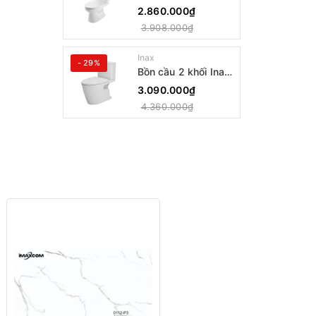
AC-514VAN
2.860.000₫
3.908.000₫
Inax
- 29%
Bồn cầu 2 khối Inax
AC-602VAN
3.090.000₫
4.360.000₫