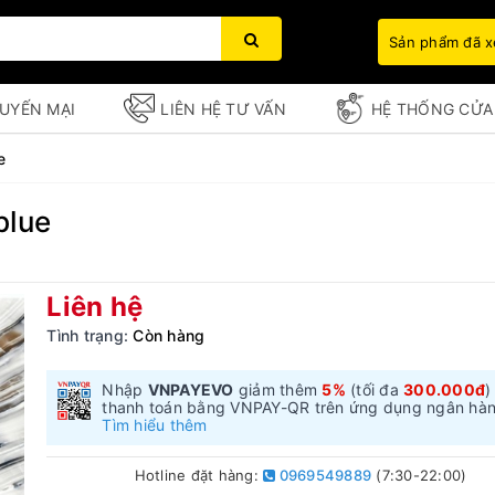
Sản phẩm đã 
UYẾN MẠI
LIÊN HỆ TƯ VẤN
HỆ THỐNG CỬA
e
blue
Bạn chưa xem sản phẩm nào
Liên hệ
Tình trạng:
Còn hàng
Nhập
VNPAYEVO
giảm thêm
5%
(tối đa
300.000đ
)
thanh toán bằng VNPAY-QR trên ứng dụng ngân hà
Tìm hiểu thêm
Hotline đặt hàng:
0969549889
(7:30-22:00)