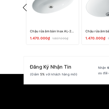
Chậu rửa âm bàn Inax AL-2216V
1.470.000₫
1.470.000₫
1.807.000₫
Đăng Ký Nhận Tin
Nhận
t
ưu đãi 
(Giảm
5%
với khách hàng mới)