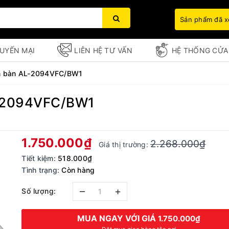
Sản phẩm đã 
UYẾN MẠI
LIÊN HỆ TƯ VẤN
HỆ THỐNG CỬA
Âm bàn AL-2094VFC/BW1
L-2094VFC/BW1
Bạn chưa xem sản phẩm nào
1.750.000₫
2.268.000₫
Giá thị trường:
Tiết kiệm:
518.000₫
Tình trạng:
Còn hàng
–
+
Số lượng:
MUA NGAY VỚI GIÁ
1.750.000₫