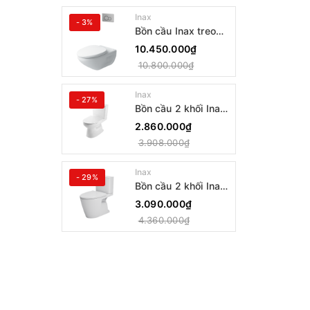
Inax
- 3%
Bồn cầu Inax treo
tường AC-23PVN
10.450.000₫
10.800.000₫
Inax
- 27%
Bồn cầu 2 khối Inax
AC-514VAN
2.860.000₫
3.908.000₫
Inax
- 29%
Bồn cầu 2 khối Inax
AC-602VAN
3.090.000₫
4.360.000₫