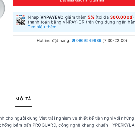
Đặt mua giao hàng tận nơi
Nhập
VNPAYEVO
giảm thêm
5%
(tối đa
300.000đ
)
thanh toán bằng VNPAY-QR trên ứng dụng ngân hà
Tìm hiểu thêm
Hotline đặt hàng:
0969549889
(7:30-22:00)
MÔ TẢ
ho người dùng Việt trải nghiệm về thiết kế tiện nghi với những 
iến chống bám bẩn PROGUARD, công nghệ kháng khuẩn HYPERKYLA