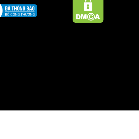
Hộ kinh doanh Đăng Nguyên
ận Đăng ký kinh doanh số 01O8046152 do UBND Quận Hà Đông cấp n
© Bản quyền thuộc về
Đăng Nguyên
|
Cung cấp bởi
Sapo