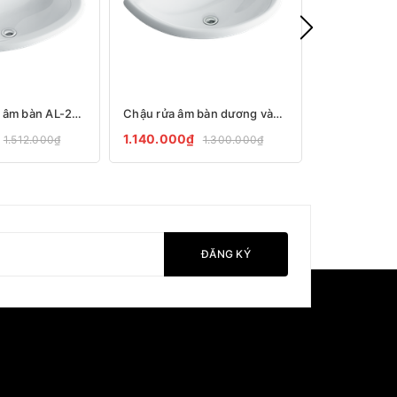
Chậu rửa Inax âm bàn AL-2395V
Chậu rửa âm bàn dương vành Inax AL-2396V (EC/FC)
1.140.000₫
3.010.000
1.512.000₫
1.300.000₫
ĐĂNG KÝ