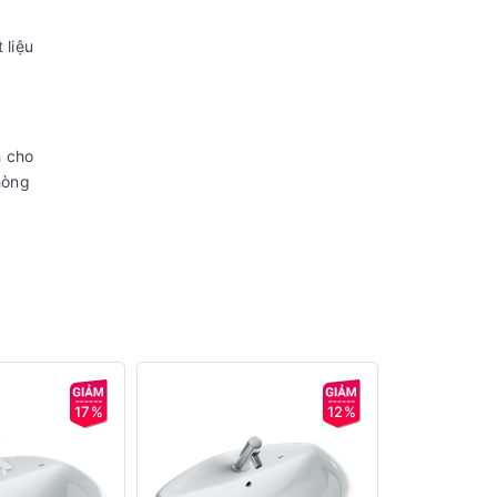
 liệu
h cho
hòng
17%
12%