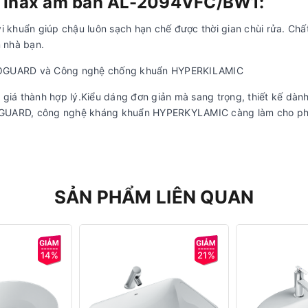
a Inax âm bàn AL-2094VFC/BW1
:
khuẩn giúp chậu luôn sạch hạn chế được thời gian chùi rửa. Chất
 nhà bạn.
ROGUARD và Công nghệ chống khuẩn HYPERKILAMIC
 giá thành hợp lý.Kiểu dáng đơn giản mà sang trọng, thiết kế dàn
GUARD, công nghệ kháng khuẩn HYPERKYLAMIC càng làm cho p
SẢN PHẨM LIÊN QUAN
14%
21%