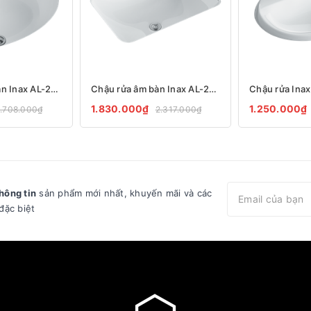
Chậu rửa âm bàn Inax AL-2293V
Chậu rửa âm bàn Inax AL-2298V
1.830.000₫
1.250.000₫
1.708.000₫
2.317.000₫
hông tin
sản phẩm mới nhất, khuyến mãi và các
đặc biệt