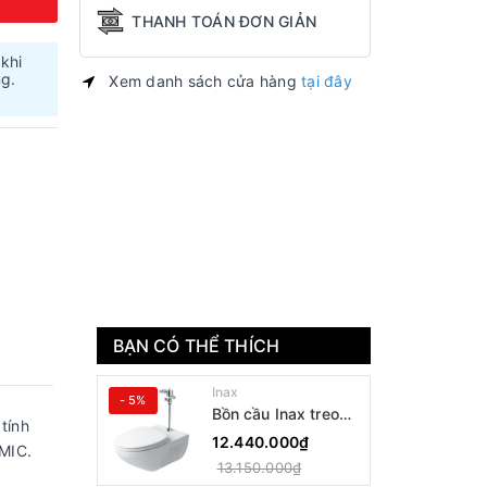
THANH TOÁN ĐƠN GIẢN
 khi
ng.
Xem danh sách cửa hàng
tại đây
BẠN CÓ THỂ THÍCH
Inax
- 5%
Bồn cầu Inax treo
tính
tường AC-22PVN
12.440.000₫
MIC.
13.150.000₫