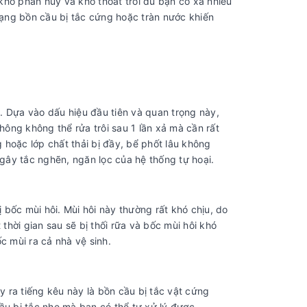
khó phân hủy và khó thoát trôi dù bạn có xả nhiều
trạng bồn cầu bị tắc cứng hoặc tràn nước khiến
. Dựa vào dấu hiệu đầu tiên và quan trọng này,
ông không thể rửa trôi sau 1 lần xả mà cần rất
 hoặc lớp chất thải bị đầy, bể phốt lâu không
gây tắc nghẽn, ngăn lọc của hệ thống tự hoại.
 bốc mùi hôi. Mùi hôi này thường rất khó chịu, do
hời gian sau sẽ bị thối rữa và bốc mùi hôi khó
c mùi ra cả nhà vệ sinh.
 ra tiếng kêu này là bồn cầu bị tắc vật cứng
ầu bị tắc nhẹ mà bạn có thể tự xử lý được.