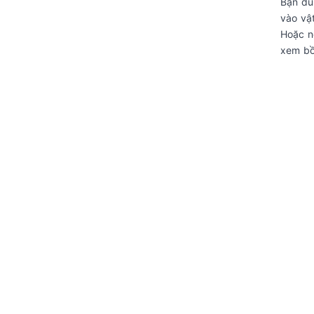
Bạn dù
vào vậ
Hoặc n
xem bồ