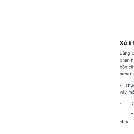
Xử lí
Dùng c
phân hủ
bồn cầu
nghẹt 
- Thực
vậy mớ
- Dùng
- Gạt 
chưa.