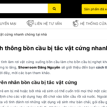
Sản phẩm đã 
UYẾN MẠI
LIÊN HỆ TƯ VẤN
HỆ THỐNG CỬA
vật cứng nhanh chóng tại nhà
h thông bồn cầu bị tắc vật cứng nhan
Bạn chưa xem sản phẩm nào
 tình làm rơi vật cứng xuống bồn cầu làm cho bồn cầu bị nghẹt k
ừng lo lắng,
Showroom Đăng Nguyên
sẽ giới thiệu đến bạn
cách t
ưới đây, mời các bạn tham khảo.
ên nhân bồn cầu bị tắc vật cứng
trẻ em bị mê hoặc bởi nhà vệ sinh có thể cuốn trôi mọi thứ một 
ịnh cho các vật dụng hay đồ chơi vào bồn cầu rồi xả nước. Ngoài r
ta vô tình đánh rơi những vật dụng vệ sinh như bàn chải, gói dầu