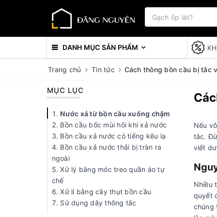
DANH MỤC SẢN PHẨM
KH
Trang chủ
Tin tức
Cách thông bồn cầu bị tắc 
MỤC LỤC
Các
Nước xả từ bồn cầu xuống chậm
Bồn cầu bốc mùi hôi khi xả nước
Nếu vô
Bồn cầu xả nước có tiếng kêu lạ
tắc. Đ
Bồn cầu xả nước thải bị tràn ra
viết d
ngoài
Nguy
Xử lý bằng móc treo quần áo tự
chế
Nhiều 
Xử lí bằng cây thụt bồn cầu
quyết đ
Sử dụng dây thông tắc
chúng 