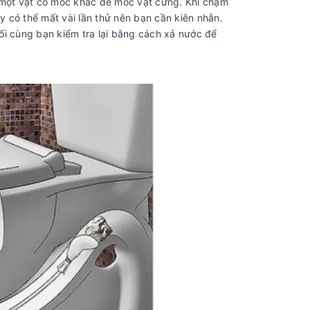
 một vật có móc khác để móc vật cứng. Khi chạm
y có thể mất vài lần thử nên bạn cần kiên nhẫn.
i cùng bạn kiểm tra lại bằng cách xả nước để