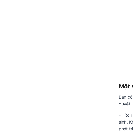
Một 
Bạn có
quyết.
- Rò r
sinh. K
phát t