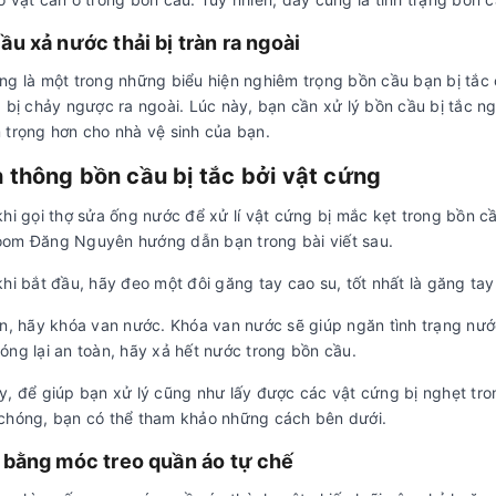
ầu xả nước thải bị tràn ra ngoài
ng là một trong những biểu hiện nghiêm trọng bồn cầu bạn bị tắc
 bị chảy ngược ra ngoài. Lúc này, bạn cần xử lý bồn cầu bị tắc ng
 trọng hơn cho nhà vệ sinh của bạn.
 thông bồn cầu bị tắc bởi vật cứng
hi gọi thợ sửa ống nước để xử lí vật cứng bị mắc kẹt trong bồn c
om Đăng Nguyên hướng dẫn bạn trong bài viết sau.
hi bắt đầu, hãy đeo một đôi găng tay cao su, tốt nhất là găng ta
n, hãy khóa van nước. Khóa van nước sẽ giúp ngăn tình trạng nước 
óng lại an toàn, hãy xả hết nước trong bồn cầu.
y, để giúp bạn xử lý cũng như lấy được các vật cứng bị nghẹt tro
chóng, bạn có thể tham khảo những cách bên dưới.
 bằng móc treo quần áo tự chế