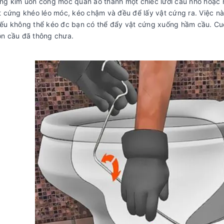
ng kìm uốn cong móc quần áo thành một chiếc lưỡi câu nhỏ hoặc
t cứng khéo léo móc, kéo chậm và đều để lấy vật cứng ra. Việc nà
ếu không thể kéo đc bạn có thể đẩy vật cứng xuống hầm cầu. Cuố
n cầu đã thông chưa.