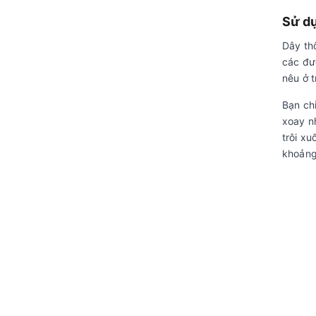
Sử dụ
Dây thô
các đư
nêu ở t
Bạn ch
xoay n
trôi xu
khoảng