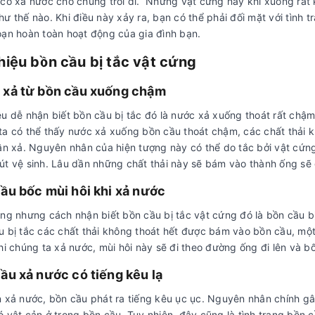
 cố xả nước cho chúng trôi đi. Những vật cứng này khi xuống rất 
ư thế nào. Khi điều này xảy ra, bạn có thể phải đối mặt với tình 
oạn hoàn toàn hoạt động của gia đình bạn.
hiệu bồn cầu bị tắc vật cứng
 xả từ bồn cầu xuống chậm
ệu dễ nhận biết bồn cầu bị tắc đó là nước xả xuống thoát rất chậm
ta có thể thấy nước xả xuống bồn cầu thoát chậm, các chất thải kh
lần xả. Nguyên nhân của hiện tượng này có thể do tắc bởi vật cứng
út vệ sinh. Lâu dần những chất thải này sẽ bám vào thành ống sẽ 
ầu bốc mùi hôi khi xả nước
ng nhưng cách nhận biết bồn cầu bị tắc vật cứng đó là bồn cầu bị
 bị tắc các chất thải không thoát hết được bám vào bồn cầu, một t
hi chúng ta xả nước, mùi hôi này sẽ đi theo đường ống đi lên và bố
ầu xả nước có tiếng kêu lạ
n xả nước, bồn cầu phát ra tiếng kêu ục ục. Nguyên nhân chính gây
 vật cản ở trong bồn cầu. Tuy nhiên, đây cũng là tình trạng bồn c