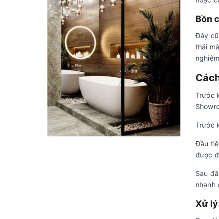
Bồn c
Đây cũ
thải mà
nghiêm
Cách
Trước k
Showro
Trước k
Đầu tiê
được đ
Sau đâ
nhanh 
Xử lý