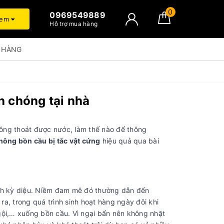
0
0969549889
xem
Hỗ trợ mua hàng
 HÀNG
h chóng tại nhà
hông thoát được nước, làm thế nào để thông
hông bồn cầu bị tắc vật cứng
hiệu quả qua bài
cách kỳ diệu. Niềm đam mê đó thường dẫn đến
a, trong quá trình sinh hoạt hàng ngày đôi khi
 gội,… xuống bồn cầu. Vì ngại bẩn nên không nhặt