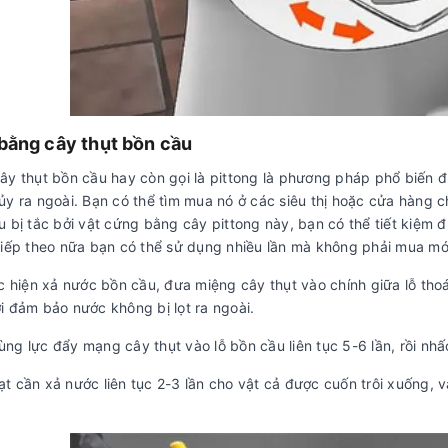
 bằng cây thụt bồn cầu
ây thụt bồn cầu hay còn gọi là pittong là phương pháp phổ biến 
y ra ngoài. Bạn có thể tìm mua nó ở các siêu thị hoặc cửa hàng ch
 bị tắc bởi vật cứng bằng cây pittong này, bạn có thể tiết kiệm đ
tiếp theo nữa bạn có thể sử dụng nhiều lần mà không phải mua mớ
 hiện xả nước bồn cầu, đưa miệng cây thụt vào chính giữa lỗ thoá
i đảm bảo nước không bị lọt ra ngoài.
 lực đẩy mạng cây thụt vào lỗ bồn cầu liên tục 5-6 lần, rồi nhấc
cần xả nước liên tục 2-3 lần cho vật cả được cuốn trôi xuống, 