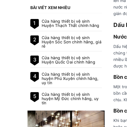
lên mà
nước nh
BÀI VIẾT XEM NHIỀU
gián đ
Cửa hàng thiết bị vệ sinh
1
Dấu 
Huyện Thạch Thất chính hãng
Nước
Cửa hàng thiết bị vệ sinh
2
Huyện Sóc Sơn chính hãng, giá
rẻ
Dấu hi
chúng 
Cửa hàng thiết bị vệ sinh
3
nhiều 
Huyện Quốc Oai chính hãng
được h
Cửa hàng thiết bị vệ sinh
4
Bồn c
huyện Phú Xuyên chính hãng,
uy tín
Một tro
bồn cầu
Cửa hàng thiết bị vệ sinh
5
huyện Mỹ Đức chính hãng, uy
chịu. K
tín
Bồn c
Khi bạ
hoặc có