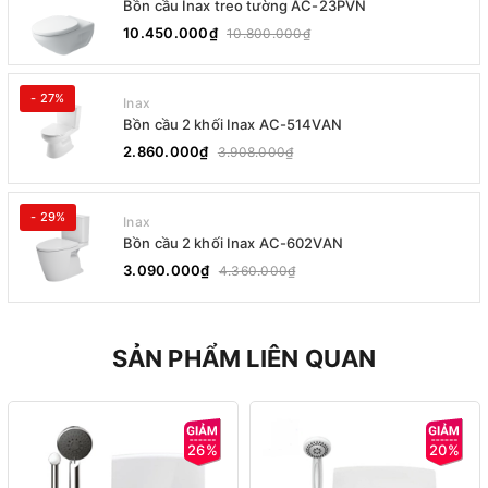
Bồn cầu Inax treo tường AC-23PVN
10.450.000₫
10.800.000₫
- 27%
Inax
Bồn cầu 2 khối Inax AC-514VAN
2.860.000₫
3.908.000₫
- 29%
Inax
Bồn cầu 2 khối Inax AC-602VAN
3.090.000₫
4.360.000₫
SẢN PHẨM LIÊN QUAN
26%
20%