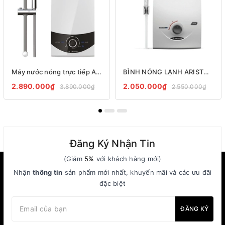
Máy nước nóng trực tiếp ARISTON Aures Smart Rain SMC45E-SBS (Không bơm)
BÌNH NÓNG LẠNH ARISTON SB35E-VN
2.890.000₫
2.050.000₫
3.890.000₫
2.550.000₫
Đăng Ký Nhận Tin
(Giảm
5%
với khách hàng mới)
Nhận
thông tin
sản phẩm mới nhất, khuyến mãi và các ưu đãi
đặc biệt
ĐĂNG KÝ