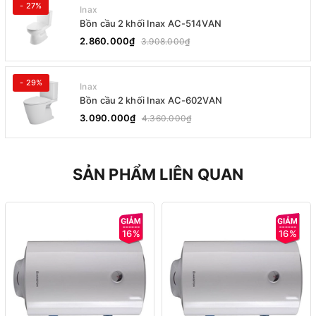
- 27%
Inax
Bồn cầu 2 khối Inax AC-514VAN
2.860.000₫
3.908.000₫
- 29%
Inax
Bồn cầu 2 khối Inax AC-602VAN
3.090.000₫
4.360.000₫
SẢN PHẨM LIÊN QUAN
16%
16%