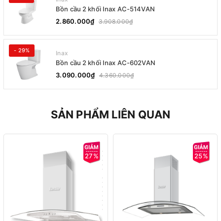
Bồn cầu 2 khối Inax AC-514VAN
2.860.000₫
3.908.000₫
- 29%
Inax
Bồn cầu 2 khối Inax AC-602VAN
3.090.000₫
4.360.000₫
SẢN PHẨM LIÊN QUAN
27%
25%