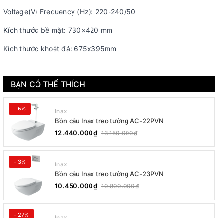
Voltage(V) Frequency (Hz): 220-240/50
Kích thước bề mặt: 730×420 mm
Kích thước khoét đá: 675x395mm
BẠN CÓ THỂ THÍCH
- 5%
Inax
Bồn cầu Inax treo tường AC-22PVN
12.440.000₫
13.150.000₫
- 3%
Inax
Bồn cầu Inax treo tường AC-23PVN
10.450.000₫
10.800.000₫
- 27%
Inax