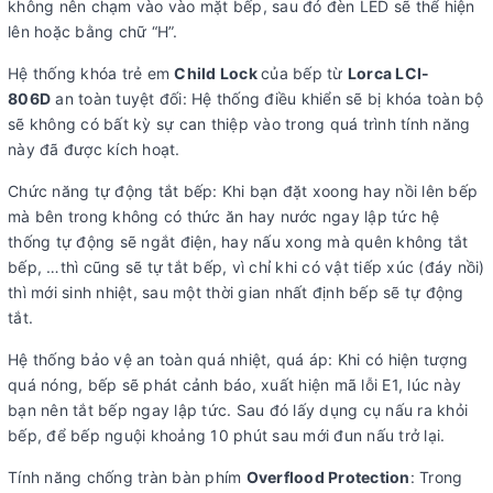
không nên chạm vào vào mặt bếp, sau đó đèn LED sẽ thể hiện
lên hoặc bằng chữ “H”.
Hệ thống khóa trẻ em
Child Lock
của bếp từ
Lorca LCI-
806D
an toàn tuyệt đối: Hệ thống điều khiển sẽ bị khóa toàn bộ
sẽ không có bất kỳ sự can thiệp vào trong quá trình tính năng
này đã được kích hoạt.
Chức năng tự động tắt bếp: Khi bạn đặt xoong hay nồi lên bếp
mà bên trong không có thức ăn hay nước ngay lập tức hệ
thống tự động sẽ ngắt điện, hay nấu xong mà quên không tắt
bếp, …thì cũng sẽ tự tắt bếp, vì chỉ khi có vật tiếp xúc (đáy nồi)
thì mới sinh nhiệt, sau một thời gian nhất định bếp sẽ tự động
tắt.
Hệ thống bảo vệ an toàn quá nhiệt, quá áp: Khi có hiện tượng
quá nóng, bếp sẽ phát cảnh báo, xuất hiện mã lỗi E1, lúc này
bạn nên tắt bếp ngay lập tức. Sau đó lấy dụng cụ nấu ra khỏi
bếp, để bếp nguội khoảng 10 phút sau mới đun nấu trở lại.
Tính năng chống tràn bàn phím
Overflood Protection
: Trong