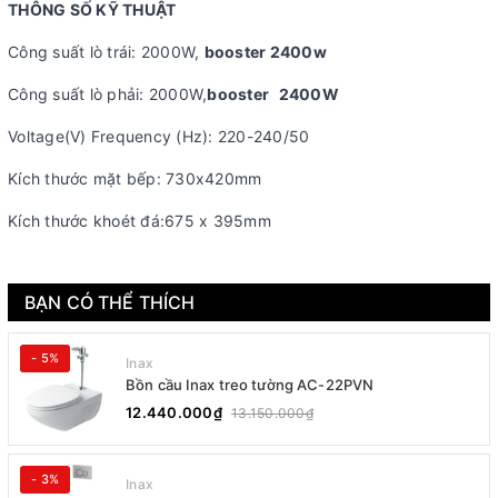
THÔNG SỐ KỸ THUẬT
Công suất lò trái: 2000W,
booster 2400w
Công suất lò phải: 2000W,
booster
2400W
Voltage(V) Frequency (Hz): 220-240/50
Kích thước mặt bếp: 730x420mm
Kích thước khoét đá:675 x 395mm
BẠN CÓ THỂ THÍCH
- 5%
Inax
Bồn cầu Inax treo tường AC-22PVN
12.440.000₫
13.150.000₫
- 3%
Inax