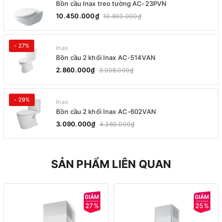
Bồn cầu Inax treo tường AC-23PVN
10.450.000₫
10.800.000₫
- 27%
Inax
Bồn cầu 2 khối Inax AC-514VAN
2.860.000₫
3.908.000₫
- 29%
Inax
Bồn cầu 2 khối Inax AC-602VAN
3.090.000₫
4.360.000₫
SẢN PHẨM LIÊN QUAN
27%
25%